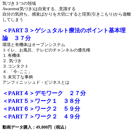
気づき３つの領域
Awarenss(
気づき
)
は自覚する、意識する
自分の気持ち、感覚ばかりを大切にすると現実
(
引きこもり
)
から遊離
してしまう
＜PART３＞ゲシュタルト療法のポイント基本理
論 ３７分
環境と有機体はオープンシステム
トイレ、お風呂、テレビのチャンネルの優先権
１
.
有機体
２
.
気づき
３
.
コンタクト
４
.
「今
–
ここ」
５
.
未完了な事柄
アンフィニッシュド・ビジネスとは
＜PART４＞デモワーク ２７分
＜PART５＞ワーク１ ３８分
＜PART６＞ワーク２ ５９分
＜PART７＞ワーク２ ４９分
動画データ購入：49,800円（税込）