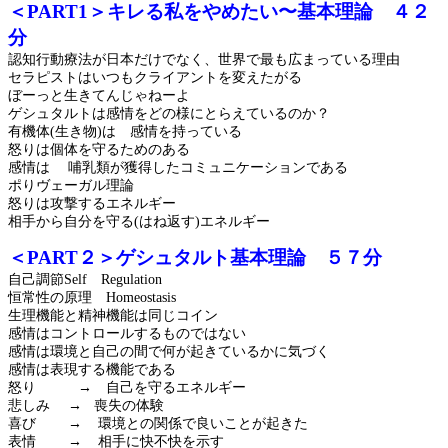
＜PART1＞キレる私をやめたい〜基本理論 ４２
分
認知行動療法が日本だけでなく、
世界で最も広まっている理由
セラピストは
いつもクライアントを変えたがる
ぼーっと生きてんじゃねーよ
ゲシュタルトは感情を
どの様にとらえているのか？
有機体
(
生き物
)
は 感情を持っている
怒りは個体を守るためのある
感情は 哺乳類が獲得したコミュニケーションである
ポりヴェーガル理論
怒りは攻撃するエネルギー
相手から自分を守る
(
はね返す
)
エネルギー
＜PART２＞ゲシュタルト基本理論 ５７分
自己調節
Self
Regulation
恒常性の原理
Homeostasis
生理機能と精神機能は同じコイン
感情はコントロールするものではない
感情は環境と自己の間で何が起きているかに気づく
感情は表現する機能である
怒り → 自己を守るエネルギー
悲しみ → 喪失の体験
喜び → 環境との関係で良いことが起きた
表情 → 相手に快不快を示す