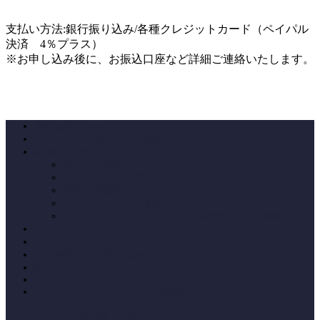
支払い方法:銀行振り込み/各種クレジットカード（ペイパル
決済 4％プラス）
※お申し込み後に、お振込口座など詳細ご連絡いたします。
無料動画プレゼント
ゲシュタルトセラピー 無料プレゼント
動画DVD教材
夢ワーク動画
ソマティック動画
家族連鎖動画
グリーフセラピー 動画
キレるのをやめたい！ 怒りの感情セミナー動画
プロフィール
プライバシーポリシー
特定商取引法に関する表示
問い合わせ
BLOG
ライオンのひなたぼっこ 在庫処分中
ゲシュタルト療法家・百武正嗣サイト